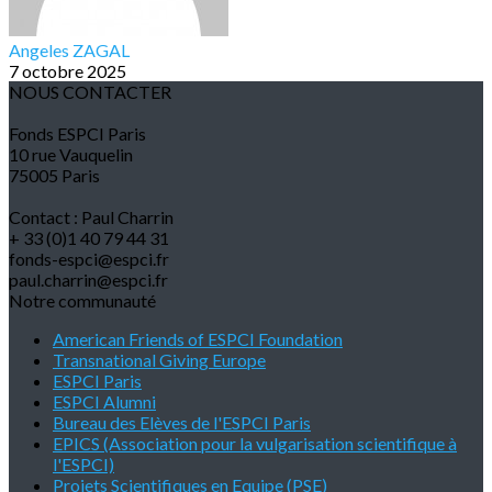
Angeles ZAGAL
7 octobre 2025
NOUS CONTACTER
Fonds ESPCI Paris
10 rue Vauquelin
75005 Paris
Contact : Paul Charrin
+ 33 (0)1 40 79 44 31
fonds-espci@espci.fr
paul.charrin@espci.fr
Notre communauté
American Friends of ESPCI Foundation
Transnational Giving Europe
ESPCI Paris
ESPCI Alumni
Bureau des Elèves de l'ESPCI Paris
EPICS (Association pour la vulgarisation scientifique à
l'ESPCI)
Projets Scientifiques en Equipe (PSE)