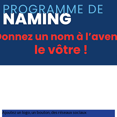
Exporter les lignes sélectionnées
Exporter toutes les colonnes
Exporter uniquement les colonnes affichées
Menu
?>
Images de la page d'accueil
Cliquez pour éditer
Ajoutez un logo, un bouton, des réseaux sociaux