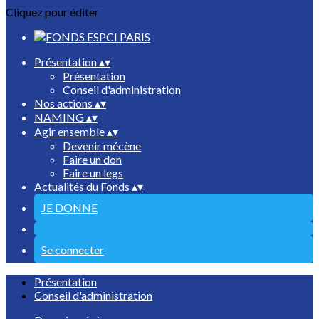
Cliquez pour éditer
Présentation
▴
▾
Présentation
Conseil d'administration
Nos actions
▴
▾
NAMING
▴
▾
Agir ensemble
▴
▾
Devenir mécène
Faire un don
Faire un legs
Actualités du Fonds
▴
▾
JE DONNE
Se connecter
Présentation
Conseil d'administration