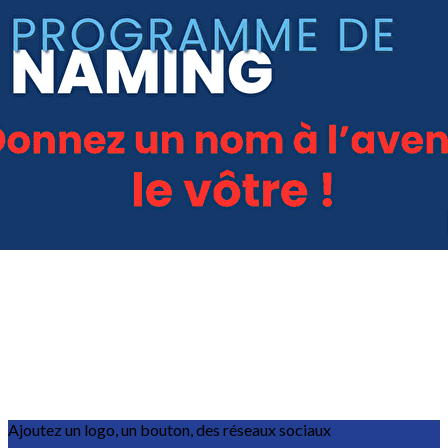
Exporter les lignes sélectionnées
Exporter toutes les colonnes
Exporter uniquement les colonnes affichées
Menu
?>
Images de la page d'accueil
Cliquez pour éditer
Ajoutez un logo, un bouton, des réseaux sociaux