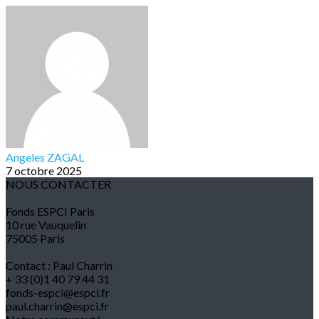
Angeles ZAGAL
7 octobre 2025
NOUS CONTACTER
Fonds ESPCI Paris
10 rue Vauquelin
75005 Paris
Contact : Paul Charrin
+ 33 (0)1 40 79 44 31
fonds-espci@espci.fr
paul.charrin@espci.fr