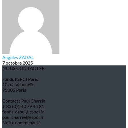
Angeles ZAGAL
7 octobre 2025
NOUS CONTACTER
Fonds ESPCI Paris
10 rue Vauquelin
75005 Paris
Contact : Paul Charrin
+ 33 (0)1 40 79 44 31
fonds-espci@espci.fr
paul.charrin@espci.fr
Notre communauté