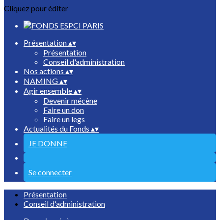
Cliquez pour éditer
Présentation
▴
▾
Présentation
Conseil d'administration
Nos actions
▴
▾
NAMING
▴
▾
Agir ensemble
▴
▾
Devenir mécène
Faire un don
Faire un legs
Actualités du Fonds
▴
▾
JE DONNE
Se connecter
Présentation
Conseil d'administration