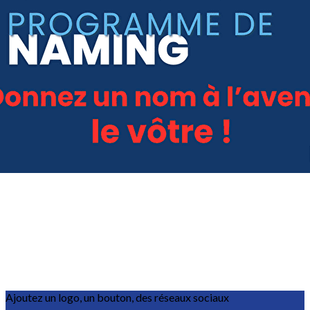
Exporter les lignes sélectionnées
Exporter toutes les colonnes
Exporter uniquement les colonnes affichées
Menu
?>
Images de la page d'accueil
Cliquez pour éditer
Ajoutez un logo, un bouton, des réseaux sociaux