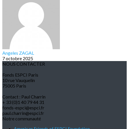
Angeles ZAGAL
7 octobre 2025
NOUS CONTACTER
Fonds ESPCI Paris
10 rue Vauquelin
75005 Paris
Contact : Paul Charrin
+ 33 (0)1 40 79 44 31
fonds-espci@espci.fr
paul.charrin@espci.fr
Notre communauté
American Friends of ESPCI Foundation