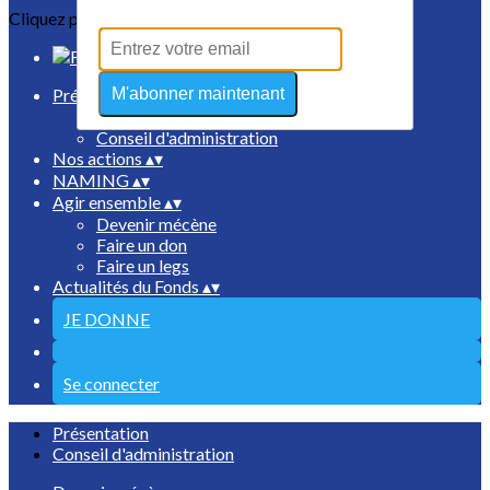
Cliquez pour éditer
M'abonner maintenant
Présentation
▴
▾
Présentation
Conseil d'administration
Nos actions
▴
▾
NAMING
▴
▾
Agir ensemble
▴
▾
Devenir mécène
Faire un don
Faire un legs
Actualités du Fonds
▴
▾
JE DONNE
Se connecter
Présentation
Conseil d'administration