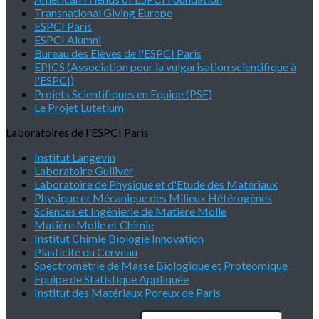
Transnational Giving Europe
ESPCI Paris
ESPCI Alumni
Bureau des Elèves de l'ESPCI Paris
EPICS (Association pour la vulgarisation scientifique à
l'ESPCI)
Projets Scientifiques en Equipe (PSE)
Le Projet Lutetium
Laboratoires de l'ESPCI Paris
Institut Langevin
Laboratoire Gulliver
Laboratoire de Physique et d'Etude des Matériaux
Physique et Mécanique des Milieux Hétérogènes
Sciences et Ingénierie de Matière Molle
Matière Molle et Chimie
Institut Chimie Biologie Innovation
Plasticité du Cerveau
Spectrométrie de Masse Biologique et Protéomique
Equipe de Statistique Appliquée
Institut des Matériaux Poreux de Paris