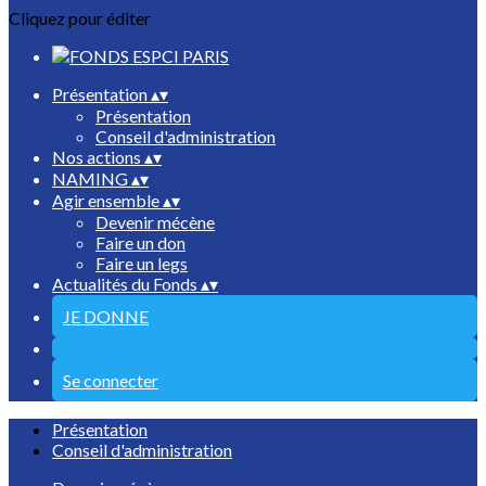
Cliquez pour éditer
Présentation
▴
▾
Présentation
Conseil d'administration
Nos actions
▴
▾
NAMING
▴
▾
Agir ensemble
▴
▾
Devenir mécène
Faire un don
Faire un legs
Actualités du Fonds
▴
▾
JE DONNE
Se connecter
Présentation
Conseil d'administration