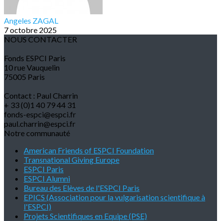
Angeles ZAGAL
7 octobre 2025
NOUS CONTACTER
Fonds ESPCI Paris
10 rue Vauquelin
75005 Paris
Contact : Paul Charrin
+ 33 (0)1 40 79 44 31
fonds-espci@espci.fr
paul.charrin@espci.fr
Notre communauté
American Friends of ESPCI Foundation
Transnational Giving Europe
ESPCI Paris
ESPCI Alumni
Bureau des Elèves de l'ESPCI Paris
EPICS (Association pour la vulgarisation scientifique à
l'ESPCI)
Projets Scientifiques en Equipe (PSE)