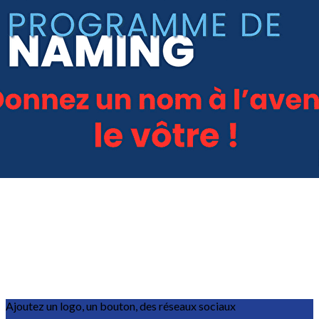
Exporter les lignes sélectionnées
Exporter toutes les colonnes
Exporter uniquement les colonnes affichées
Menu
?>
Images de la page d'accueil
Cliquez pour éditer
Ajoutez un logo, un bouton, des réseaux sociaux