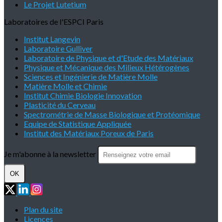
Le Projet Lutetium
Laboratoires de l'ESPCI Paris
Institut Langevin
Laboratoire Gulliver
Laboratoire de Physique et d'Etude des Matériaux
Physique et Mécanique des Milieux Hétérogènes
Sciences et Ingénierie de Matière Molle
Matière Molle et Chimie
Institut Chimie Biologie Innovation
Plasticité du Cerveau
Spectrométrie de Masse Biologique et Protéomique
Equipe de Statistique Appliquée
Institut des Matériaux Poreux de Paris
Je m'abonne à la newsletter
OK
Plan du site
Licences