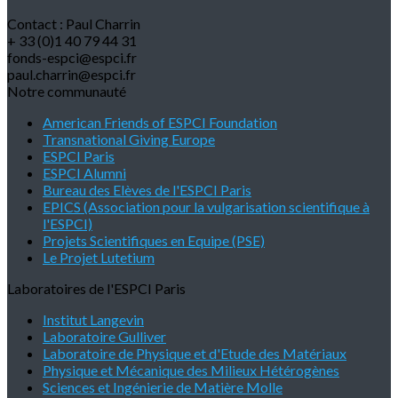
Contact : Paul Charrin
+ 33 (0)1 40 79 44 31
fonds-espci@espci.fr
paul.charrin@espci.fr
Notre communauté
American Friends of ESPCI Foundation
Transnational Giving Europe
ESPCI Paris
ESPCI Alumni
Bureau des Elèves de l'ESPCI Paris
EPICS (Association pour la vulgarisation scientifique à
l'ESPCI)
Projets Scientifiques en Equipe (PSE)
Le Projet Lutetium
Laboratoires de l'ESPCI Paris
Institut Langevin
Laboratoire Gulliver
Laboratoire de Physique et d'Etude des Matériaux
Physique et Mécanique des Milieux Hétérogènes
Sciences et Ingénierie de Matière Molle