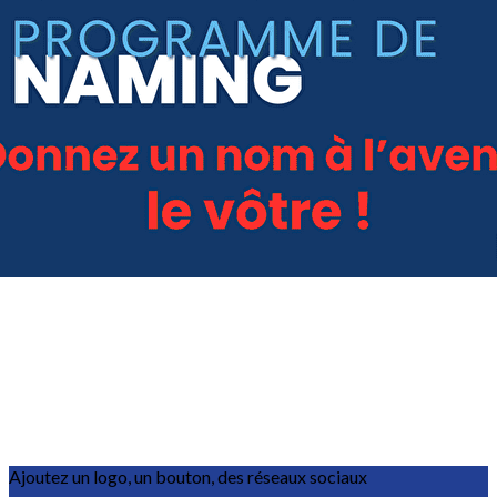
Exporter les lignes sélectionnées
Exporter toutes les colonnes
Exporter uniquement les colonnes affichées
Menu
?>
Images de la page d'accueil
Cliquez pour éditer
Ajoutez un logo, un bouton, des réseaux sociaux